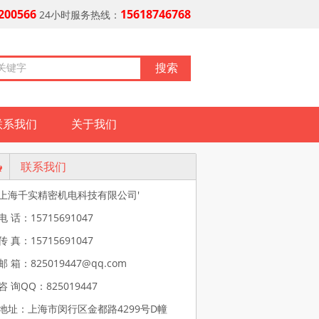
200566
15618746768
24小时服务热线：
联系我们
关于我们
联系我们
上海千实精密机电科技有限公司'
电 话：15715691047
传 真：15715691047
邮 箱：825019447@qq.com
咨 询QQ：825019447
地址：上海市闵行区金都路4299号D幢