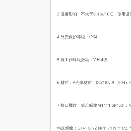
3.温度影响：不大于0.4％/10℃（使用温
4.外壳保护等级：IP64
5.抗工作环境振动：V.H.4级
6.材质：A壳体材质：0Cr18Ni9（304）B
7.接口螺纹：标准螺纹M14*1.5(Φ60)；M
特殊螺纹：G1/4 G1/2 NPT1/4 NPT