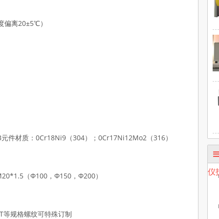
度偏离20±5℃）
元件材质：0Cr18Ni9（304）；0Cr17Ni12Mo2（316）
仪
20*1.5（Φ100，Φ150，Φ200）
1/2 PT等规格螺纹可特殊订制